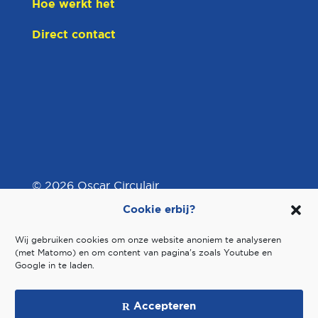
Hoe werkt het
Direct contact
© 2026 Oscar Circulair
Cookie erbij?
Wij gebruiken cookies om onze website anoniem te analyseren
Site met
door
Roadbear Studios
|
(met Matomo) en om content van pagina's zoals Youtube en
Groene hosting
|
Google in te laden.
privacybeleid
|
cookiebeleid
|
Accepteren