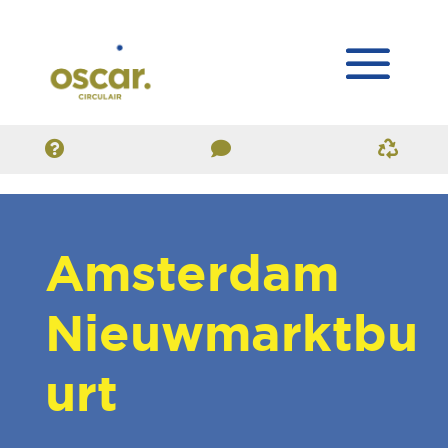
Amsterdam
Nieuwmarktbu
urt